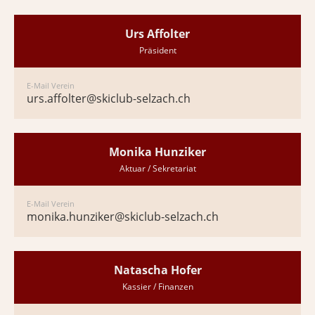
Urs Affolter
Präsident
E-Mail Verein
urs.affolter@skiclub-selzach.ch
Monika Hunziker
Aktuar / Sekretariat
E-Mail Verein
monika.hunziker@skiclub-selzach.ch
Natascha Hofer
Kassier / Finanzen